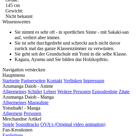
145 cm
Gewicht:
Nicht bekannt
Wissenswertes
Sie nimmt es sehr oft - in sportlichen Sinne - mit Sakaki-san
auf, verliert aber immer.
Sie ist sehr durchgedreht und schreckt auch nicht davor
zurück mal das ganze Klassenzimmer zu verwüsten.
Sie geht seit der Grundschule mit Yomi in die selbe Klasse.
Kagura, Ayumu und Sie bilden das Holzkopftrio.
Navigation verstecken
Hauptmenu
Startseite
Partnerseiten
Kontakt
Verlinken
Impressum
Azumanga Daioh - Anime
Allgemeines
Schüler
Lehrer
Weitere Personen
Episodenliste
Zitate
Azumanga Daioh - Manga
Allgemeines
Mangaliste
Yotsuba&! - Manga
Allgemein
Personen
Merchandise Artikel
Spiele
Soundtracks
OVA's (Original video animation)
Fan-Kreationen
Fanlistings