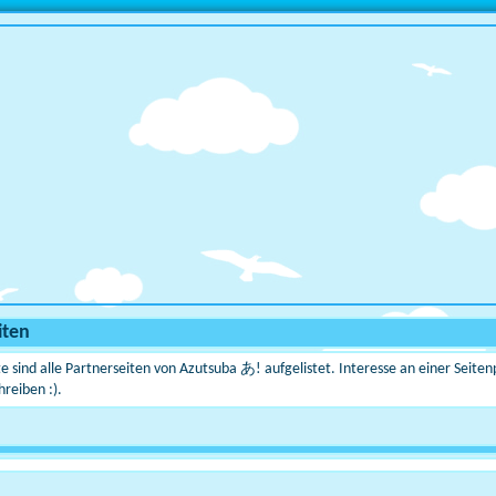
iten
te sind alle Partnerseiten von Azutsuba あ! aufgelistet. Interesse an einer Seit
hreiben :).