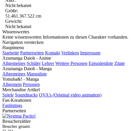
Alter:
Nicht bekannt
Größe:
51.461.367.522 cm
Gewicht:
Nicht bekannt
Wissenswertes
Keine wissenswerten Informationen zu diesen Charakter vorhanden.
Navigation verstecken
Hauptmenu
Startseite
Partnerseiten
Kontakt
Verlinken
Impressum
Azumanga Daioh - Anime
Allgemeines
Schüler
Lehrer
Weitere Personen
Episodenliste
Zitate
Azumanga Daioh - Manga
Allgemeines
Mangaliste
Yotsuba&! - Manga
Allgemein
Personen
Merchandise Artikel
Spiele
Soundtracks
OVA's (Original video animation)
Fan-Kreationen
Fanlistings
Partnerseiten
Besucherzähler
Besucher gesamt: