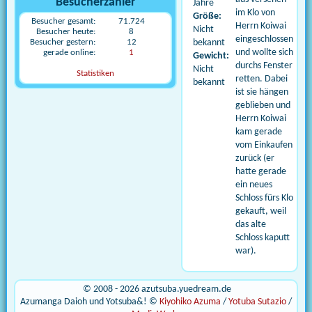
Besucherzähler
Jahre
im Klo von
Größe:
Besucher gesamt:
71.724
Herrn Koiwai
Nicht
Besucher heute:
8
eingeschlossen
bekannt
Besucher gestern:
12
und wollte sich
gerade online:
1
Gewicht:
durchs Fenster
Nicht
Statistiken
retten. Dabei
bekannt
ist sie hängen
geblieben und
Herrn Koiwai
kam gerade
vom Einkaufen
zurück (er
hatte gerade
ein neues
Schloss fürs Klo
gekauft, weil
das alte
Schloss kaputt
war).
© 2008 - 2026 azutsuba.yuedream.de
Azumanga Daioh und Yotsuba&! ©
Kiyohiko Azuma
/
Yotuba Sutazio
/