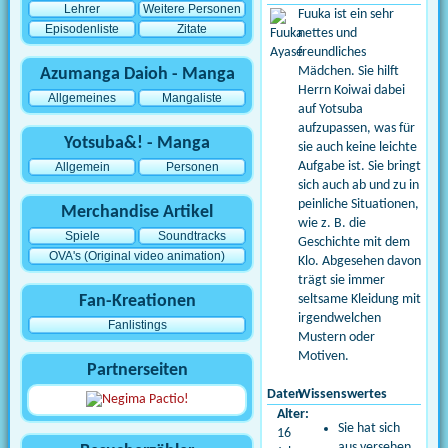
Lehrer
Weitere Personen
Fuuka ist ein sehr
Episodenliste
Zitate
nettes und
freundliches
Mädchen. Sie hilft
Azumanga Daioh - Manga
Herrn Koiwai dabei
Allgemeines
Mangaliste
auf Yotsuba
aufzupassen, was für
Yotsuba&! - Manga
sie auch keine leichte
Aufgabe ist. Sie bringt
Allgemein
Personen
sich auch ab und zu in
peinliche Situationen,
Merchandise Artikel
wie z. B. die
Spiele
Soundtracks
Geschichte mit dem
OVA's (Original video animation)
Klo. Abgesehen davon
trägt sie immer
Fan-Kreationen
seltsame Kleidung mit
irgendwelchen
Fanlistings
Mustern oder
Motiven.
Partnerseiten
Daten
Wissenswertes
Alter:
Sie hat sich
16
aus versehen