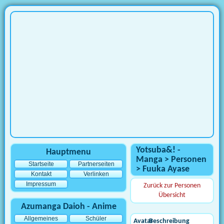
Yotsuba&! -
Hauptmenu
Manga > Personen
Startseite
Partnerseiten
> Fuuka Ayase
Kontakt
Verlinken
Impressum
Zurück zur Personen
Übersicht
Azumanga Daioh - Anime
Allgemeines
Schüler
Avatar
Beschreibung